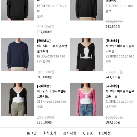
맨
클래식핏
PERM SW149 CO127
BFUSW035 730 001
BL
블랙
블랙
265,000원
215,000원
243,800원
197,800원
[국내배송]
[국내배송]
아미 아미 드 꾀흐 맨투맨
자크뮈스 마이유 프랄루
클래식핏
니트 롱
BFUSW035 730 430
223KN500 2190 990
나이트블루
블랙
265,000원
265,000원
243,800원
243,800원
[국내배송]
[국내배송]
자크뮈스 마이유 프랄루
자크뮈스 마이유 프랄루
크롭 니트
크롭 니트
213KN108 2190 990
213KN108 2190 434
블랙
네온핑크
199,000원
199,000원
183,100원
183,100원
로그인
회사소개
공지사항
Q & A
PC버전