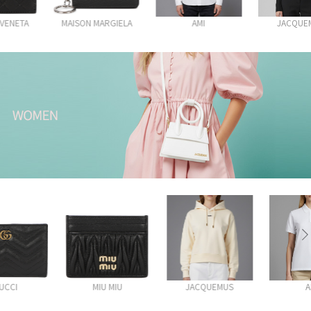
MAISON MARGIELA
AMI
JACQUEMUS
MIU MIU
JACQUEMUS
AMI