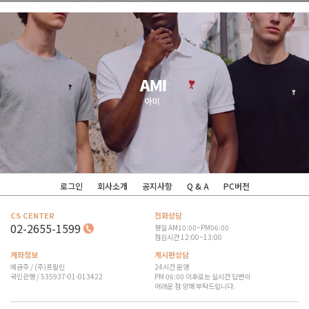
로그인
회사소개
공지사항
Q & A
PC버전
CS CENTER
전화상담
02-2655-1599
평일 AM10:00~PM06:00
점심시간 12:00~13:00
계좌정보
게시판상담
예금주 / (주)프랄린
24시간 운영
국민은행 / 535937-01-013422
PM 06:00 이후로는 실시간 답변이
어려운 점 양해 부탁드립니다.