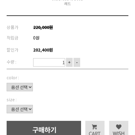
레드
상품가
220,000원
적립금
0원
할인가
202,400원
수량 :
+
-
color :
size :