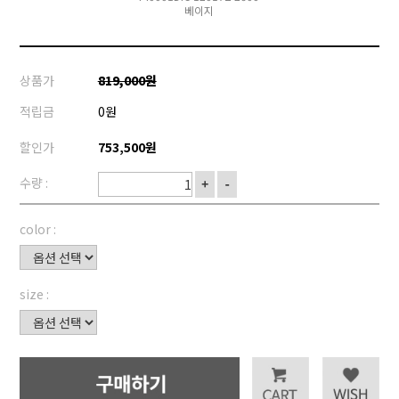
베이지
상품가
819,000원
적립금
0원
할인가
753,500원
수량 :
+
-
color :
size :