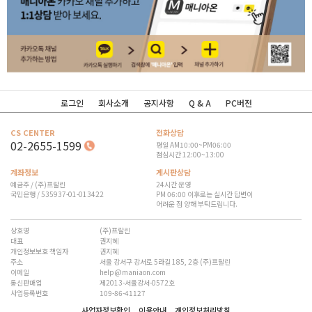
로그인
회사소개
공지사항
Q & A
PC버전
CS CENTER
전화상담
02-2655-1599
평일 AM10:00~PM06:00
점심시간 12:00~13:00
계좌정보
게시판상담
예금주 / (주)프랄린
24시간 운영
국민은행 / 535937-01-013422
PM 06:00 이후로는 실시간 답변이
어려운 점 양해 부탁드립니다.
상호명
(주)프랄린
대표
권지혜
개인정보보호 책임자
권지혜
주소
서울 강서구 강서로 5라길 185, 2층 (주)프랄린
이메일
help@maniaon.com
통신판매업
제2013-서울강서-0572호
사업등록번호
109-86-41127
사업자정보확인
이용안내
개인정보처리방침