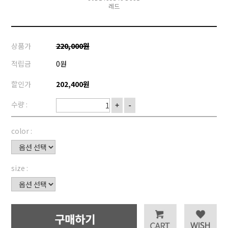
레드
상품가
220,000원
적립금
0원
할인가
202,400원
수량 :
+
-
color :
size :