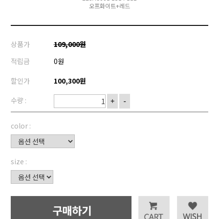
오프화이트+레드
상품가
109,000원
적립금
0원
할인가
100,300원
수량 :
+
-
color :
size :