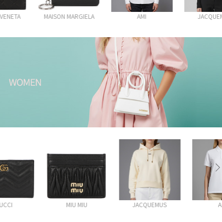
MAISON MARGIELA
AMI
JACQUEMUS
MIU MIU
JACQUEMUS
AMI