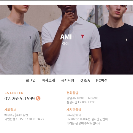
로그인
회사소개
공지사항
Q & A
PC버전
CS CENTER
전화상담
02-2655-1599
평일 AM10:00~PM06:00
점심시간 12:00~13:00
계좌정보
게시판상담
예금주 / (주)프랄린
24시간 운영
국민은행 / 535937-01-013422
PM 06:00 이후로는 실시간 답변이
어려운 점 양해 부탁드립니다.