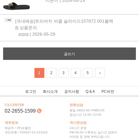
이은미
| 2026-05-29
[국내배송]토리버치 버클 슬라이드157872 001블랙
상품문의
| 2026-05-29
글쓰기
1
2
3
4
5
로그인
회사소개
공지사항
Q & A
PC버전
CS CENTER
전화상담
02-2655-1599
평일 AM10:00~PM06:00
점심시간 12:00~13:00
계좌정보
게시판상담
예금주 / (주)프랄린
24시간 운영
국민은행 / 535937-01-013422
PM 06:00 이후로는 실시간 답변이
어려운 점 양해 부탁드립니다.