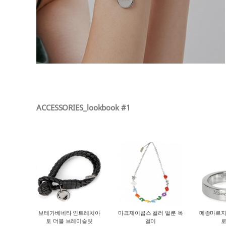
ACCESSORIES_lookbook #1
보테가베네타 인트레치아
마크제이콥스 컬러 벌룬 목
메종마르지
토 더블 브레이슬릿
걸이