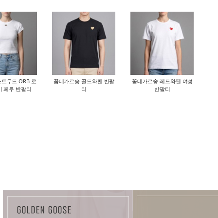
트우드 ORB 로
꼼데가르송 골드와펜 반팔
꼼데가르송 레드와펜 여성
비 페루 반팔티
티
반팔티