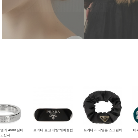
엘라 4mm 실버
프라다 로고 메탈 헤어클립
프라다 리나일론 스크런치
미
로고반지