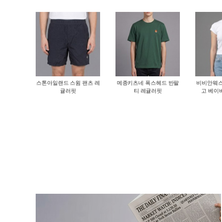
스톤아일랜드 스윔 팬츠 레
메종키츠네 폭스헤드 반팔
비비안웨스
귤러핏
티 레귤러핏
고 베이