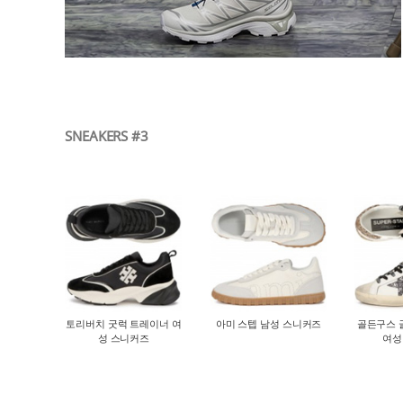
SNEAKERS #3
토리버치 굿럭 트레이너 여
아미 스텝 남성 스니커즈
골든구스 
성 스니커즈
여성