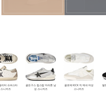
글리터 슈퍼스타
골든구스 립스탑 마라톤 남
끌로에 KICK 킥 메쉬 여성
발
 스니커즈
성 스니커즈
스니커즈