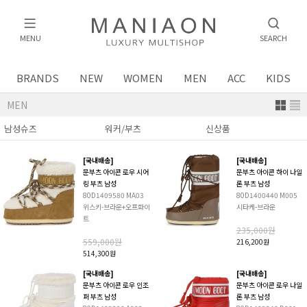
MENU
SEARCH
BRANDS
NEW
WOMEN
MEN
ACC
KIDS
MEN
[국내배송]
[국내배송]
문부츠 아이콘 로우 시어
문부츠 아이콘 하이 나일
링 부츠 남성
론 부츠 남성
80D1409580 MA03
80D1400440 M005
위스키-브라운+오프화이
시타케-브라운
트
235,000원
559,000원
216,200원
514,300원
[국내배송]
[국내배송]
문부츠 아이콘 로우 인조
문부츠 아이콘 로우 나일
퍼 부츠 남성
론 부츠 남성