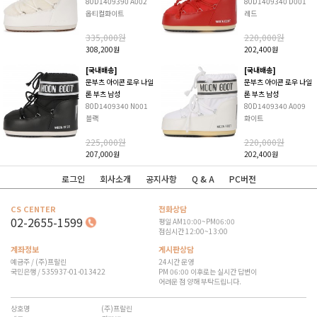
80D1409390 A002
80D1409340 D001
옵티컬화이트
레드
335,000원
220,000원
308,200원
202,400원
[국내배송]
[국내배송]
문부츠 아이콘 로우 나일
문부츠 아이콘 로우 나일
론 부츠 남성
론 부츠 남성
80D1409340 N001
80D1409340 A009
블랙
화이트
225,000원
220,000원
207,000원
202,400원
로그인
회사소개
공지사항
Q & A
PC버전
CS CENTER
전화상담
02-2655-1599
평일 AM10:00~PM06:00
점심시간 12:00~13:00
계좌정보
게시판상담
예금주 / (주)프랄린
24시간 운영
국민은행 / 535937-01-013422
PM 06:00 이후로는 실시간 답변이
어려운 점 양해 부탁드립니다.
상호명
(주)프랄린