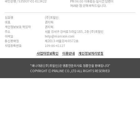
국민은행 / 535937-01-013422
PM 06:00 이후로는 실시간 답변이
어려운 점 양해 부탁드립니다.
상호명
(주)프랄린
대표
권지혜
개인정보보호 책임자
권지혜
주소
서울 강서구 강서로 5라길 185, 2층 (주)프랄린
이메일
help@maniaon.com
통신판매업
제2013-서울강서-0572호
사업등록번호
109-86-41127
사업자정보확인
이용안내
개인정보처리방침
"매니아온((주)프랄린)은 명품전문회사로 정품만을 판매합니다"
COPYRIGHT ⓒ PRALINE CO.,LTD ALL RIGHTS RESERVED