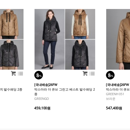
[국내배송]26FW
[국내배송]26FW
치 발수패딩 2종
막스마라 더 큐브 그린고 베스트 발수패딩 2
막스마라 더 큐
종
GREENH 051
GREENGO
브라운
459,100원
547,400원