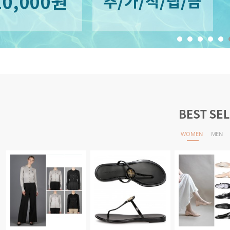
1
2
3
4
5
WOMEN
MEN