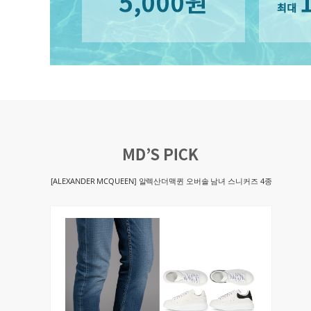
[ALEXANDER MCQUEEN] 알렉산더맥퀸 오버솔 남녀 스니커즈 4종