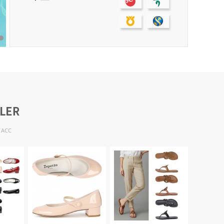
6
ACC