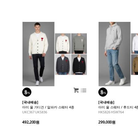
[국내배송]
[국내배송]
아미 울 가디건 / 알파카 스웨터 4종
아미 울 스웨터 / 후드티 4
UKC367 UKS836
HKS826 HSW764
492,200원
299,000원