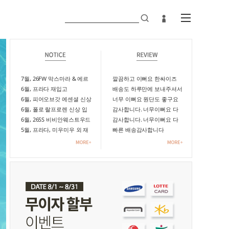
7월, 26FW 막스마라 & 에르
깔끔하고 이뻐요 한싸이즈
노 신상품 입고
6월, 프라다 재입고
작게해도 될뻔요
배송도 하루만에 보내주셔서
6월, 피어오브갓 에센셜 신상
아침일찍 받았어요. 편하고,
너무 이뻐요 원단도 좋구요
입고
6월, 폴로 랄프로렌 신상 입
너무 예쁩니다!:) 칼발이라서
색상별로 구매했어요
감사합니다. 너무이뻐요 다
고
6월, 26SS 비비안웨스트우드
잘 맞아요! 다음에 다른 것도
음에 또 구매할게요 번창하
감사합니다. 너무이뻐요 다
신상 입고
5월, 프라다, 미우미우 외 재
구매할게요ㅎ
세요 선물용으로 딱입니다.
음에 또 구매할게요 번창하
빠른 배송감사합니다
입고!
오늘도 즐거운 하루보내세요
세요 선물용으로 딱입니다.
^^번창하세요
오늘도 즐거운 하루보내세요
^^번창하세요