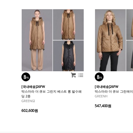
[국내배송]26FW
[국내배송]26FW
막스마라 더 큐브 그린지 베스트 롱 발수패
막스마라 더 큐브 그린에이
딩 2종
GREENH
GREENGI
547,400원
602,600원