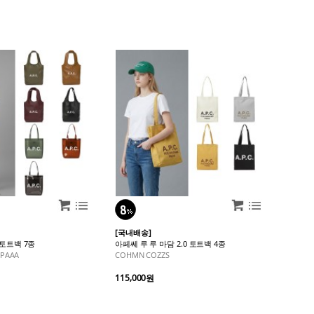
[국내배송]
 토트백 7종
아페쎄 루 루 마담 2.0 토트백 4종
TPAAA
COHMN COZZS
115,000원