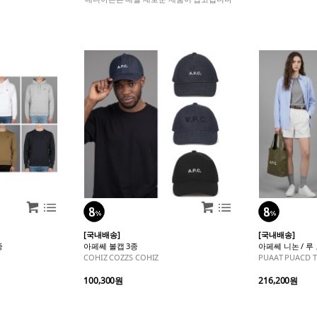
[국내배송]
[국내배송]
종
아페쎄 볼캡 3종
아페쎄 니논 / 루
COHIZ COZZS COHIZ
PUAAT PUACD 
100,300원
216,200원