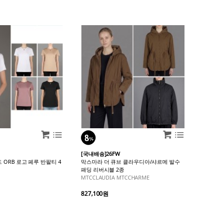
[국내배송]26FW
ORB 로고 페루 반팔티 4
막스마라 더 큐브 클라우디아/샤르메 발수
패딩 리버시블 2종
MTCCLAUDIA MTCCHARME
827,100원