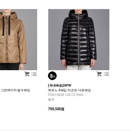
[국내배송]26FW
브 그린에이치 발수패딩
에르노 A쉐입 리조트 다운패딩
PI00133DR 12017Z 9300
블랙
799,500원