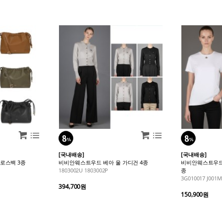
[국내배송]
[국내배송]
로스백 3종
비비안웨스트우드 베아 울 가디건 4종
비비안웨스트우드 
1803002U 1803002P
종
3G010017 J001M
394,700원
150,900원