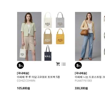
[국내배송]
[국내배송]
아페쎄 루 루 마담 2.0/로르 토트백 5종
아페쎄 니논 드로스트링 크
COHIZ COHMN
PUAAT F61583
105,800원
330,300원