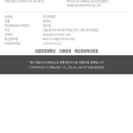
국민은행 / 535937-01-013422
PM 06:00 이후로는 실시간 답변이
어려운 점 양해 부탁드립니다.
상호명
(주)프랄린
대표
권지혜
개인정보보호 책임자
권지혜
주소
서울 강서구 강서로 5라길 185, 2층 (주)프랄린
이메일
help@maniaon.com
통신판매업
제2013-서울강서-0572호
사업등록번호
109-86-41127
사업자정보확인
이용안내
개인정보처리방침
"매니아온((주)프랄린)은 명품전문회사로 정품만을 판매합니다"
COPYRIGHT ⓒ PRALINE CO.,LTD ALL RIGHTS RESERVED