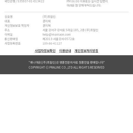
국민은행 / 535937-01-013422
PM 06:00 이후로는 실시간 답변이
어려운 점 양해 부탁드립니다.
상호명
(주)프랄린
대표
권지혜
개인정보보호 책임자
권지혜
주소
서울 강서구 강서로 5라길 185, 2층 (주)프랄린
이메일
help@maniaon.com
통신판매업
제2013-서울강서-0572호
사업등록번호
109-86-41127
사업자정보확인
이용안내
개인정보처리방침
"매니아온((주)프랄린)은 명품전문회사로 정품만을 판매합니다"
COPYRIGHT ⓒ PRALINE CO.,LTD ALL RIGHTS RESERVED