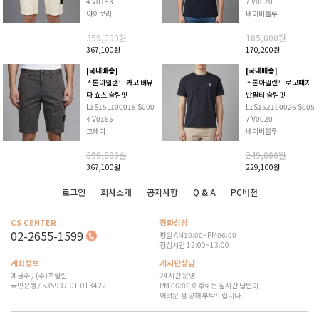
4 V0193
7 V0020
아이보리
네이비블루
399,000원
185,000원
367,100원
170,200원
[국내배송]
[국내배송]
스톤아일랜드 카고 버뮤
스톤아일랜드 로고패치
다 쇼츠 슬림핏
반팔티 슬림핏
L1S15L100018 S000
L1S152100026 S005
4 V0165
7 V0020
그레이
네이비블루
399,000원
249,000원
367,100원
229,100원
로그인
회사소개
공지사항
Q & A
PC버전
CS CENTER
전화상담
02-2655-1599
평일 AM10:00~PM06:00
점심시간 12:00~13:00
계좌정보
게시판상담
예금주 / (주)프랄린
24시간 운영
국민은행 / 535937-01-013422
PM 06:00 이후로는 실시간 답변이
어려운 점 양해 부탁드립니다.