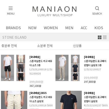
MENU
SEARCH
BRANDS
NEW
WOMEN
MEN
ACC
KIDS
STONE ISLAND
[국내배송]
[국내배송]
스톤아일랜드 카고 버뮤
스톤아일랜드 로고패치
다 쇼츠 3종
반팔티 슬림핏 3종
L1S15L100018 L1S1
L1S152100027
5L100020
215,000원
399,000원
197,800원
367,100원
[국내배송]26SS
[국내배송]
스톤아일랜드 카고 버뮤
스톤아일랜드 로고패치
다 쇼츠 슬림핏
반팔티 슬림핏
L1S15L100018 S000
K1S152100237 S005