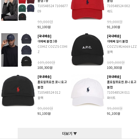
볼캡 7종
볼캡
710548524 7106677
710548524 002
09
레드
99,000원
99,000원
91,100원
91,100원
[국내배송]
[국내배송]
아페쎄 볼캡 3종
아페쎄 찰리 볼캡
COHIZ COZZS COHI
COZZS M24069 LZZ
Z
블랙
109,000원
109,000원
100,300원
100,300원
[국내배송]
[국내배송]
폴로랄프로렌 포니 로고
폴로랄프로렌 포니 로고
볼캡
볼캡
710548524 012
710548524 011
블랙
화이트
99,000원
99,000원
91,100원
91,100원
더보기 ▼