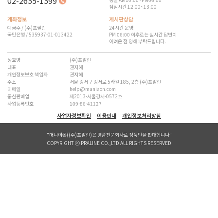
02-2655-1599
점심시간 12:00~13:00
계좌정보
게시판상담
예금주 / (주)프랄린
24시간 운영
국민은행 / 535937-01-013422
PM 06:00 이후로는 실시간 답변이
어려운 점 양해 부탁드립니다.
상호명
(주)프랄린
대표
권지혜
개인정보보호 책임자
권지혜
주소
서울 강서구 강서로 5라길 185, 2층 (주)프랄린
이메일
help@maniaon.com
통신판매업
제2013-서울강서-0572호
사업등록번호
109-86-41127
사업자정보확인
이용안내
개인정보처리방침
"매니아온((주)프랄린)은 명품전문회사로 정품만을 판매합니다"
COPYRIGHT ⓒ PRALINE CO.,LTD ALL RIGHTS RESERVED