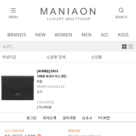
MENU
SEARCH
BRANDS
NEW
WOMEN
MEN
ACC
KIDS
A.P.C.
[국내배송]26SS
아페쎄 제네바 카드/명함
지갑
PXAWV F63349 LZZ
블랙
195,000원
179,400원
로그인
회사소개
공지사항
Q & A
PC버전
CS CENTER
전화상담
평일 AM10:00~PM06:00